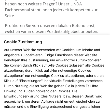
haben noch weitere Fragen? Unser LINDA
Fachpersonal steht Ihnen jederzeit kompetent zur
Seite.
Profitieren Sie von unserem lokalen Botendienst,
welchen wir in diesem Postleitzahlgebiet anbieten:
91550, 91626, 73499, 74579, 91602, 91614, 91749
Cookie Zustimmung
Weiteres zu diesem Service stimmen wir mit Ihnen
Auf unserer Website verwenden wir Cookies, um Inhalte und
persönlich ab.
Angebote zu optimieren. Einige Funktionen dieser Website
benötigen Ihre Zustimmung, um einwandfrei zu funktionieren.
Sie können durch Klick auf „Alle Cookies zulassen“ alle Cookies
akzeptieren, durch Klick auf „Nur notwendige Cookies
akzeptieren“ nur notwendige Cookies akzeptieren, oder durch
Klick auf "Einstellungen" individuelle Einstellungen vornehmen.
Durch Nutzung dieser Website geben Sie in jedem Fall Ihre
Einwilligung zu den notwendigen Cookies. Die
Einwilligungserklärung (des Nutzers, bzw. dessen Gerät) wird
gespeichert, um deren Abfrage nicht erneut wiederholen zu
müssen und die Einwilligung entsprechend der gesetzlichen