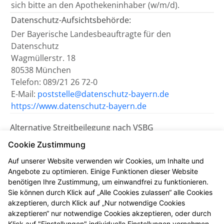
sich bitte an den Apothekeninhaber (w/m/d).
Datenschutz-Aufsichtsbehörde:
Der Bayerische Landesbeauftragte für den
Datenschutz
Wagmüllerstr. 18
80538 München
Telefon: 089/21 26 72-0
E-Mail:
poststelle@datenschutz-bayern.de
https://www.datenschutz-bayern.de
Alternative Streitbeilegung nach VSBG
Wir sind bemüht, eventuelle
Cookie Zustimmung
Meinungsverschiedenheiten aus unserem Vertrag
Auf unserer Website verwenden wir Cookies, um Inhalte und
einvernehmlich beizulegen. Uns erreichen Sie dazu
Angebote zu optimieren. Einige Funktionen dieser Website
auch per E-Mail unter
info@stgeorgs-apotheke.de
.
benötigen Ihre Zustimmung, um einwandfrei zu funktionieren.
Sie können durch Klick auf „Alle Cookies zulassen“ alle Cookies
Wir nehmen nicht an einem
akzeptieren, durch Klick auf „Nur notwendige Cookies
Streitbeilegungsverfahren vor einer
akzeptieren“ nur notwendige Cookies akzeptieren, oder durch
Verbraucherschlichtungsstelle teil.
Klick auf "Einstellungen" individuelle Einstellungen vornehmen.