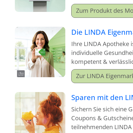
Sortiment an. Beim Ka
Zum Produkt des Mo
Monatsproduktes erhal
Mitgabeartikel gratis d
Die LINDA Eigenm
Ihre LINDA Apotheke is
individuelle Gesundhe
kompetent & verlässlic
jetzt auch für Ihre Ha
Zur LINDA Eigenmar
Sparen mit den L
Sichern Sie sich eine 
Coupons & Gutscheinen
teilnehmenden LINDA