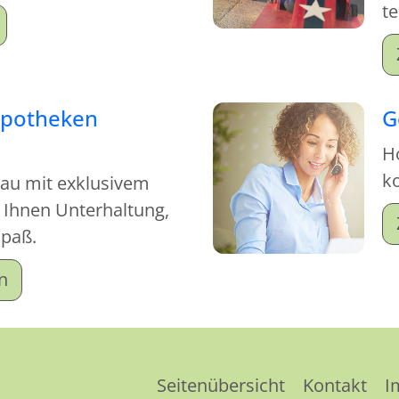
t
Apotheken
G
H
ko
au mit exklusivem
t Ihnen Unterhaltung,
spaß.
n
Seitenübersicht
Kontakt
I