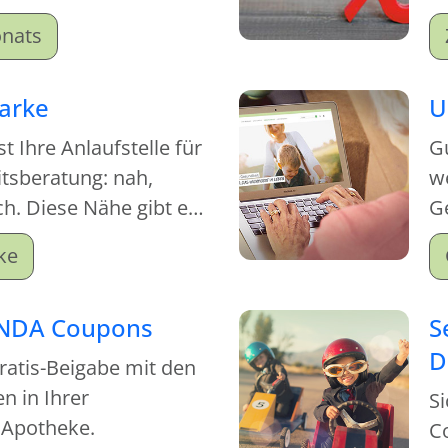
uf dieses
s
nats
ten Sie einen
azu.
arke
U
t Ihre Anlaufstelle für
Gu
itsberatung: nah,
w
h. Diese Nähe gibt es
G
usapotheke!
ei
ke
INDA Coupons
S
D
Gratis-Beigabe mit den
 in Ihrer
Si
 Apotheke.
C