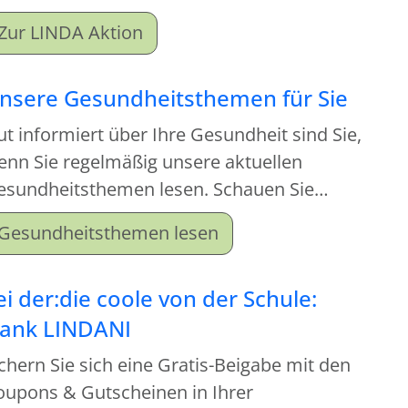
ich lohnt, vorbeizukommen.
Zur LINDA Aktion
nsere Gesundheitsthemen für Sie
t informiert über Ihre Gesundheit sind Sie,
enn Sie regelmäßig unsere aktuellen
esundheitsthemen lesen. Schauen Sie
nfach mal rein und machen Sie sich schlau!
Gesundheitsthemen lesen
ei der:die coole von der Schule:
ank LINDANI
chern Sie sich eine Gratis-Beigabe mit den
oupons & Gutscheinen in Ihrer