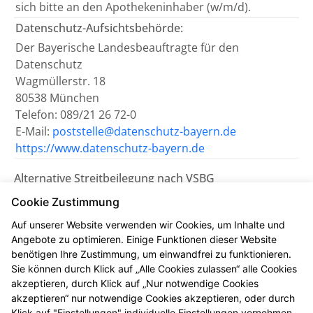
sich bitte an den Apothekeninhaber (w/m/d).
Datenschutz-Aufsichtsbehörde:
Der Bayerische Landesbeauftragte für den
Datenschutz
Wagmüllerstr. 18
80538 München
Telefon: 089/21 26 72-0
E-Mail:
poststelle@datenschutz-bayern.de
https://www.datenschutz-bayern.de
Alternative Streitbeilegung nach VSBG
Wir sind bemüht, eventuelle
Cookie Zustimmung
Meinungsverschiedenheiten aus unserem Vertrag
Auf unserer Website verwenden wir Cookies, um Inhalte und
einvernehmlich beizulegen. Uns erreichen Sie dazu
Angebote zu optimieren. Einige Funktionen dieser Website
auch per E-Mail unter
info@stgeorgs-apotheke.de
.
benötigen Ihre Zustimmung, um einwandfrei zu funktionieren.
Sie können durch Klick auf „Alle Cookies zulassen“ alle Cookies
Wir nehmen nicht an einem
akzeptieren, durch Klick auf „Nur notwendige Cookies
Streitbeilegungsverfahren vor einer
akzeptieren“ nur notwendige Cookies akzeptieren, oder durch
Verbraucherschlichtungsstelle teil.
Klick auf "Einstellungen" individuelle Einstellungen vornehmen.