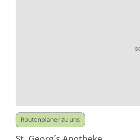
s
Routenplaner zu uns
St. Georg´s Apotheke