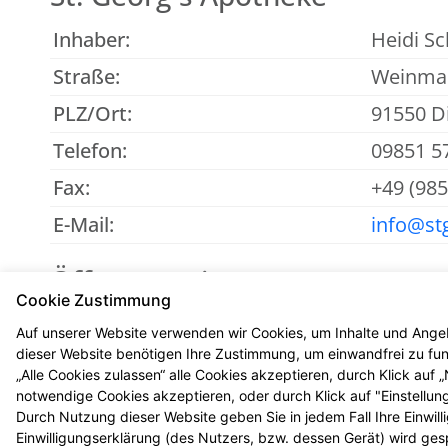
Inhaber:
Heidi Sc
Straße:
Weinmar
PLZ/Ort:
91550 D
Telefon:
09851 5
Fax:
+49 (98
E-Mail:
info@st
Öffnungszeiten
Cookie Zustimmung
Mo - Fr
: 08:00-12:30 und 14:00-18:00
Auf unserer Website verwenden wir Cookies, um Inhalte und Angeb
Sa
: 08:00-12:30
dieser Website benötigen Ihre Zustimmung, um einwandfrei zu funk
„Alle Cookies zulassen“ alle Cookies akzeptieren, durch Klick auf
notwendige Cookies akzeptieren, oder durch Klick auf "Einstellun
Durch Nutzung dieser Website geben Sie in jedem Fall Ihre Einwil
Einwilligungserklärung (des Nutzers, bzw. dessen Gerät) wird ges