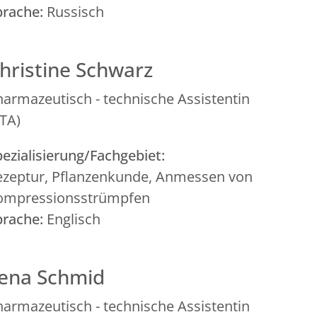
prache:
Russisch
hristine Schwarz
harmazeutisch - technische Assistentin
PTA)
ezialisierung/Fachgebiet:
ezeptur, Pflanzenkunde, Anmessen von
ompressionsstrümpfen
prache:
Englisch
ena Schmid
harmazeutisch - technische Assistentin