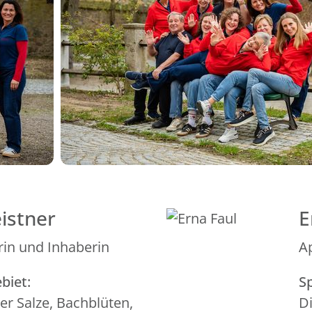
istner
E
in und Inhaberin
A
biet:
Sp
r Salze, Bachblüten,
Di