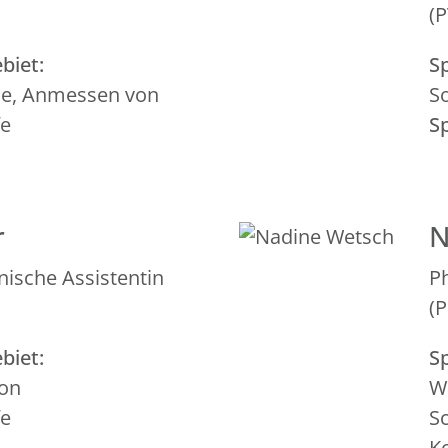
(
biet:
Sp
ie, Anmessen von
S
fe
S
r
N
nische Assistentin
P
(
biet:
Sp
von
W
fe
S
K