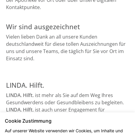
der Apotheke vor Ort oder über unsere digitalen
Kontaktpunkte.
Wir sind ausgezeichnet
Vielen lieben Dank an all unsere Kunden
deutschlandweit für diese tollen Auszeichnungen für
uns und unsere Teams, die täglich für Sie vor Ort im
Einsatz sind.
LINDA. Hilft.
LINDA. Hilft.
ist mehr als Sie auf dem Weg Ihres
Gesundwerdens oder Gesundbleibens zu begleiten.
LINDA. Hilft.
ist auch unser Engagement für
Gesundheitsorganisationen, die auf Unterstützung
Cookie Zustimmung
angewiesen sind - sowie beispielsweise der
Auf unserer Website verwenden wir Cookies, um Inhalte und
Bundesverband Kinderhospiz e. V. Schauen Sie gerne