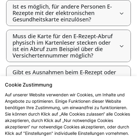
Ist es möglich, für andere Personen E-
Rezepte mit der elektronischen
Gesundheitskarte einzulösen?
Muss die Karte für den E-Rezept-Abruf
physisch im Kartenleser stecken oder
ist ein Abruf zum Beispiel über die
Versichertennummer möglich?
Gibt es Ausnahmen beim E-Rezept oder
werden alle Verordnungen als E-Rezept
angeboten?
Cookie Zustimmung
Auf unserer Website verwenden wir Cookies, um Inhalte und
Gibt es bald ausschließlich E-Rezepte?
Angebote zu optimieren. Einige Funktionen dieser Website
benötigen Ihre Zustimmung, um einwandfrei zu funktionieren.
Sie können durch Klick auf „Alle Cookies zulassen“ alle Cookies
* Bis 12 Uhr vorbestellt sind die Produkte i.d.R. ab 16 Uhr abholbereit.
akzeptieren, durch Klick auf „Nur notwendige Cookies
Beachten Sie bitte die jeweiligen Öffnungszeiten. Vorbehaltlich der
akzeptieren“ nur notwendige Cookies akzeptieren, oder durch
Lieferfähigkeit des Großhandels. Ausgenommen sind Arzneimittel, die in
Klick auf "Einstellungen" individuelle Einstellungen vornehmen.